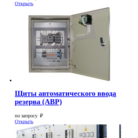
Открыть
Щиты автоматического ввода
резерва (АВР)
по запросу ₽
Открыть