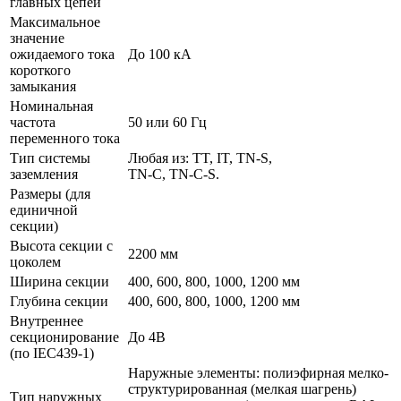
главных цепей
Максимальное
значение
ожидаемого тока
До 100 кА
короткого
замыкания
Номинальная
частота
50 или 60 Гц
переменного тока
Тип системы
Любая из: TT, IT, TN-S,
заземления
TN-C, TN-C-S.
Размеры (для
единичной
секции)
Высота секции с
2200 мм
цоколем
Ширина секции
400, 600, 800, 1000, 1200 мм
Глубина секции
400, 600, 800, 1000, 1200 мм
Внутреннее
секционирование
До 4B
(по IEC439-1)
Наружные элементы: полиэфирная мелко-
структурированная (мелкая шагрень)
Тип наружных